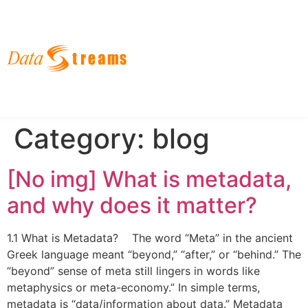
English
한국어
日本語
Category:
blog
[No img] What is metadata,
and why does it matter?
1.1 What is Metadata? The word “Meta” in the ancient
Greek language meant “beyond,” “after,” or “behind.” The
“beyond” sense of meta still lingers in words like
metaphysics or meta-economy.” In simple terms,
metadata is “data/information about data.” Metadata