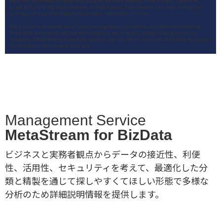
data into actionable insights that support decision making. From Extract, Transform,
Load (ETL) and big data solutions to data fabrics, DataStreams can help enterprises
turn logs of data into meaningful insights, minimizing IT costs.
We provide a complete set of data management solutions as a unified infrastructure.
From data integration and warehousing to a set of widely trusted data governance
solutions, DataStreams powerfully resides over the whole spectrum of all data processes
for consistent and trusted data use.
Management Service
MetaStream for BizData
ビジネスと実務者観点からデータの接近性、利便
性、活用性、セキュリティを考えて、最適化した分
類と精製を通じて探しやすくてほしい形態で多様な
分析のため詳細説明情報を提供します。