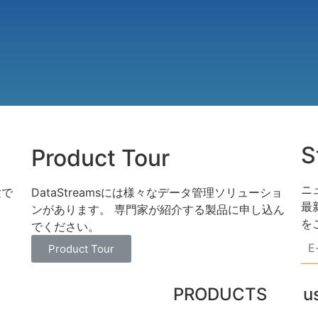
S
Product Tour
ニ
験で
DataStreamsには様々なデータ管理ソリューショ
最
ンがあります。 専門家が紹介する製品に申し込ん
を
でください。
E-
mai
Product Tour
ad
*
PRODUCTS
u