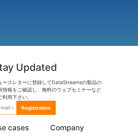
tay Updated
ュースレターに登録してDataStreamsの製品の
新情報をご確認し、無料のウェブセミナーなど
ご利用下さい。
l
dress
se cases
Company