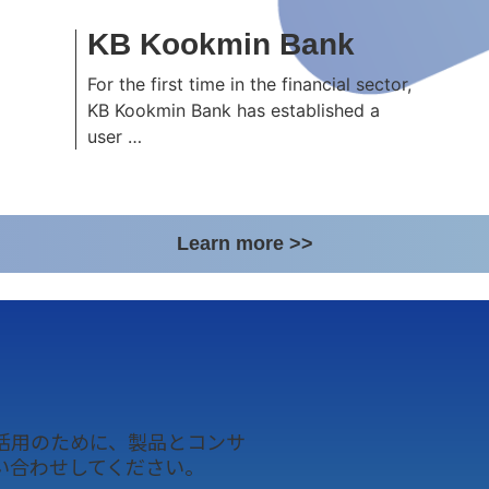
KB Kookmin Bank
For the first time in the financial sector,
KB Kookmin Bank has established a
user …
Learn more >>
活用のために、製品とコンサ
い合わせしてください。