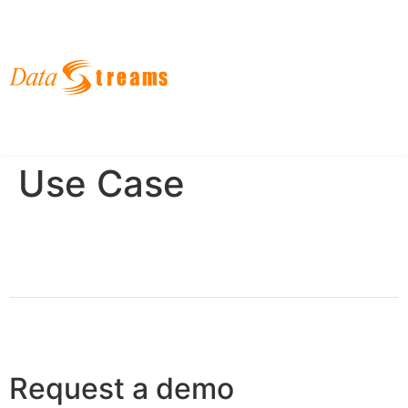
English
한국어
日本語
Use Case
Request a demo